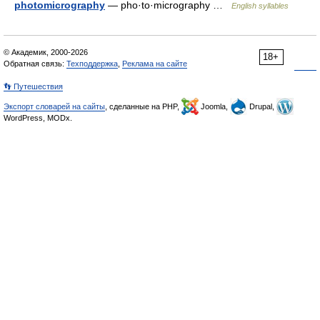
photomicrography
— pho·to·micrography …
English syllables
© Академик, 2000-2026
18+
Обратная связь:
Техподдержка
,
Реклама на сайте
👣 Путешествия
Экспорт словарей на сайты
, сделанные на PHP,
Joomla,
Drupal,
WordPress, MODx.