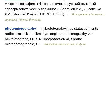
микрофотография. (Источник: «Англо русский толковый
словарь генетических терминов». Арефьев В.А., Лисовенко
Л.А., Москва: Изд во ВНИРО, 1995 г.) …
Молекулярная биология и
генетика. Толковый словарь.
photomicrography
— mikrofotografavimas statusas T sritis
radioelektronika atitikmenys: angl. photomicrography vok.
Mikrofotografie, f rus. микрофотосъёмка, f pranc.
microphotographie, f …
Radioelektronikos terminų žodynas