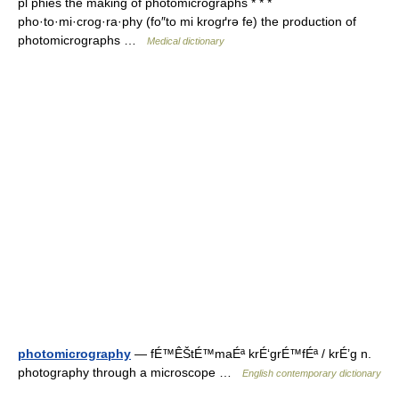
pl phies the making of photomicrographs * * *
pho·to·mi·crog·ra·phy (fo″to mi krogґrə fe) the production of
photomicrographs …
Medical dictionary
photomicrography
— fÉ™ÊŠtÉ™maÉª krÉ‘grÉ™fÉª / krÉ’g n.
photography through a microscope …
English contemporary dictionary