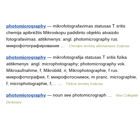
photomicrography
— mikrofotografavimas statusas T sritis
chemija apibrėžtis Mikroskopu padidinto objekto atvaizdo
fotografavimas. atitikmenys: angl. photomicrography rus.
микрофотографирование …
Chemijos terminų aiškinamasis žodynas
photomicrography
— mikrofotografija statusas T sritis fizika
atitikmenys: angl. microphotography; photomicrography vok.
Mikroaufnahme, f; Mikrobild, n; Mikrophotographie, f rus.
микрофотография, f; микрофотоснимок, m pranc. micrographie,
f; microphotographie, f;… …
Fizikos terminų žodynas
photomicrography
— noun see photomicrograph …
New Collegiate
Dictionary