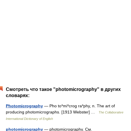
Смотреть что такое "photomicrography" в других
словарях:
Photomicrography
— Pho to*mi*crog ra*phy, n. The art of
producing photomicrographs. [1913 Webster] …
The Collaborative
International Dictionary of English
photomicrography
— photomicrography. См.